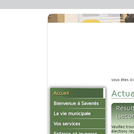
vous êtes ic
Actua
Accueil
Bienvenue à Savenès
Résult
Situer Savenès
La vie municipale
(seco
Savenès en chiffre
Vos élus
Vos services
Veuillez tro
L'histoire du village
Les compte-rendus du
élections r
La mairie
Enfance et jeunesse