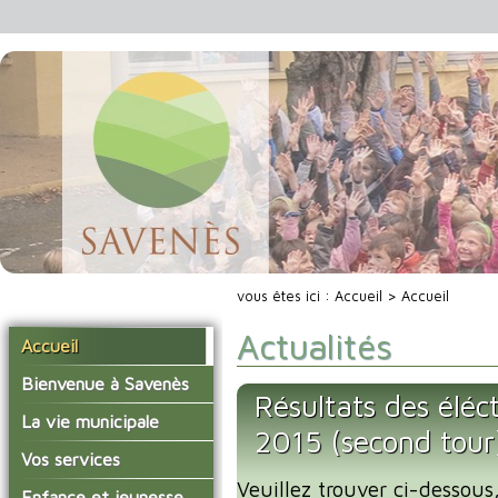
vous êtes ici :
Accueil
> Accueil
Actualités
Accueil
Bienvenue à Savenès
Résultats des éléc
Situer Savenès
La vie municipale
2015 (second tour
Savenès en chiffre
Vos élus
Vos services
L'histoire du village
Veuillez trouver ci-dessous,
Les compte-rendus du
La mairie
Enfance et jeunesse