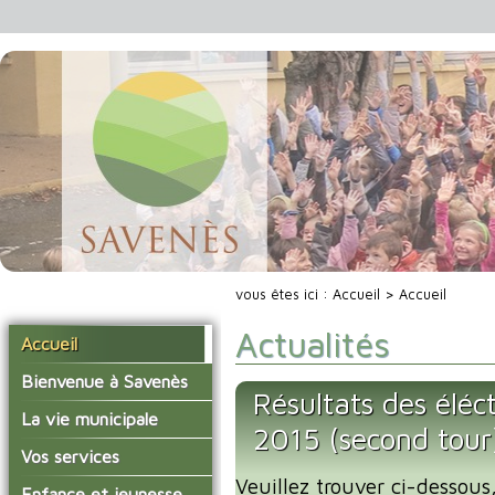
vous êtes ici :
Accueil
> Accueil
Actualités
Accueil
Bienvenue à Savenès
Résultats des éléc
Situer Savenès
La vie municipale
2015 (second tour
Savenès en chiffre
Vos élus
Vos services
L'histoire du village
Veuillez trouver ci-dessous,
Les compte-rendus du
La mairie
Enfance et jeunesse