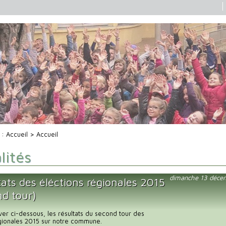
i :
Accueil
> Accueil
lités
dimanche 13 déce
ats des éléctions régionales 2015
nd tour)
uver ci-dessous, les résultats du second tour des
égionales 2015 sur notre commune.