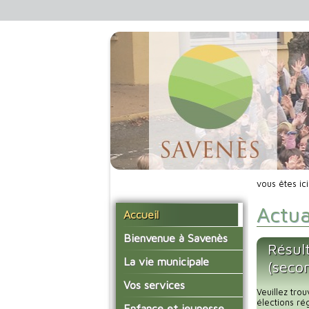
vous êtes ic
Actua
Accueil
Bienvenue à Savenès
Résult
Situer Savenès
La vie municipale
(seco
Savenès en chiffre
Vos élus
Vos services
Veuillez tro
L'histoire du village
Les compte-rendus du
élections r
La mairie
Enfance et jeunesse