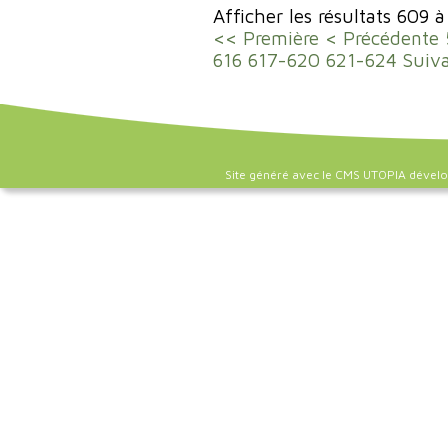
Afficher les résultats 609 
<< Première
< Précédente
616
617-620
621-624
Suiv
Site généré avec le CMS UTOPIA dével