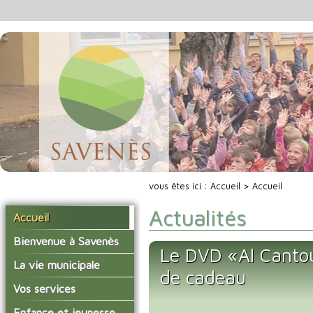
vous êtes ici :
Accueil
> Accueil
Actualités
Accueil
Bienvenue à Savenès
Le DVD «Al Cantou
Situer Savenès
La vie municipale
de cadeau
Savenès en chiffre
Vos élus
Vos services
L'histoire du village
Les compte-rendus du
La mairie
Enfance et jeunesse