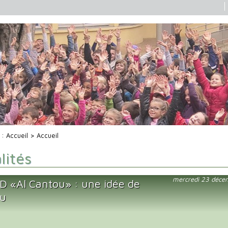
i :
Accueil
> Accueil
lités
mercredi 23 déce
D «Al Cantou» : une idée de
au