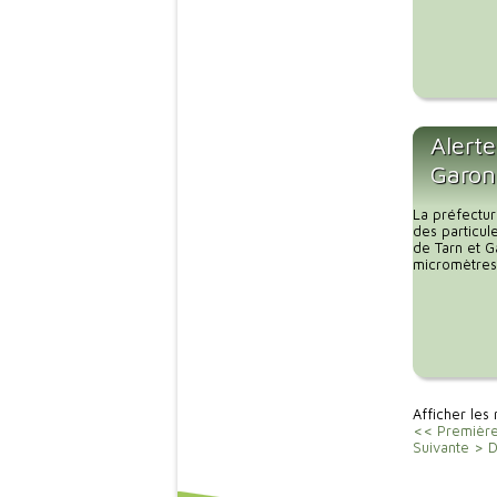
Alerte
Garo
La préfectur
des particul
de Tarn et G
micromètres,
Afficher les
<< Premièr
Suivante >
D