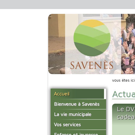
vous êtes ic
Actua
Accueil
Bienvenue à Savenès
Le DV
Situer Savenès
La vie municipale
cade
Savenès en chiffre
Vos élus
Vos services
L'histoire du village
Les compte-rendus du
La mairie
Enfance et jeunesse