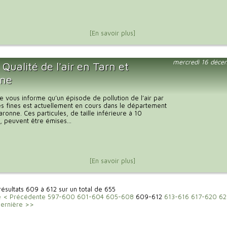
[En savoir plus]
mercredi 16 déce
 Qualité de l'air en Tarn et
nne
e vous informe qu’un épisode de pollution de l’air par
es fines est actuellement en cours dans le département
aronne. Ces particules, de taille inférieure à 10
 peuvent être émises...
[En savoir plus]
 résultats 609 à 612 sur un total de 655
e
< Précédente
597-600
601-604
605-608
609-612
613-616
617-620
62
ernière >>