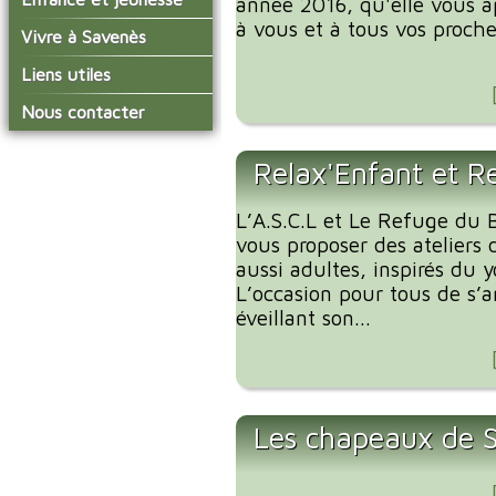
année 2016, qu'elle vous a
conseil municipal
Actualités de Savenès
à vous et à tous vos proche
Le service technique
sur ladepeche.fr
L'école primaire
Vivre à Savenès
Les commissions
Les services de l'école
La garderie et la cantine
Les diverses
Agenda Salle des Fetes
Liens utiles
délégations/syndicats
Les installations
Le temps périscolaire
Les associations
municipales
Communauté de
Nous contacter
L'urbanisme
Communes Grand Sud
La petite enfance
La collecte des ordures
Tarn et Garonne
Les publicités et les
ménagères
Les transports
enquêtes publiques
Relax'Enfant et R
Les bulletins municipaux
L’A.S.C.L et Le Refuge du B
La communauté de
communes
vous proposer des ateliers 
aussi adultes, inspirés du 
L’occasion pour tous de s’
éveillant son...
Les chapeaux de 