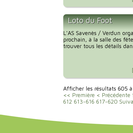
Loto du Foot
L'AS Savenès / Verdun org
prochain, à la salle des fêt
trouver tous les détails dans
Afficher les résultats 605 
<< Première
< Précédente
612
613-616
617-620
Suiv