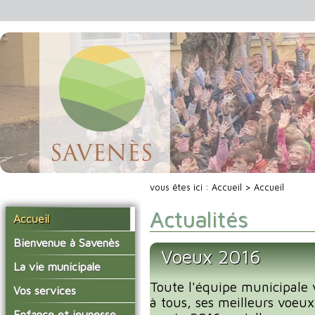
vous êtes ici :
Accueil
> Accueil
Actualités
Accueil
Bienvenue à Savenès
Voeux 2016
Situer Savenès
La vie municipale
Savenès en chiffre
Toute l'équipe municipale 
Vos élus
Vos services
à tous, ses meilleurs voeux
L'histoire du village
Les compte-rendus du
La mairie
Enfance et jeunesse