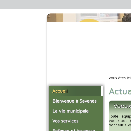
vous êtes ic
Actua
Accueil
Bienvenue à Savenès
Voeux
Situer Savenès
La vie municipale
Toute l'équi
Savenès en chiffre
Vos élus
Vos services
voeux pour c
bonheur à vo
L'histoire du village
Les compte-rendus du
La mairie
Enfance et jeunesse