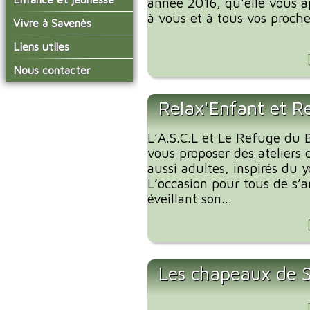
année 2016, qu'elle vous a
conseil municipal
Actualités de Savenès
à vous et à tous vos proche
Le service technique
sur ladepeche.fr
L'école primaire
Vivre à Savenès
Les commissions
Les services de l'école
La garderie et la cantine
Les diverses
Agenda Salle des Fetes
Liens utiles
délégations/syndicats
Les installations
Le temps périscolaire
Les associations
municipales
Communauté de
Nous contacter
L'urbanisme
Communes Grand Sud
La petite enfance
La collecte des ordures
Tarn et Garonne
Les publicités et les
ménagères
Les transports
enquêtes publiques
Relax'Enfant et R
Les bulletins municipaux
L’A.S.C.L et Le Refuge du B
La communauté de
communes
vous proposer des ateliers 
aussi adultes, inspirés du 
L’occasion pour tous de s’
éveillant son...
Les chapeaux de 