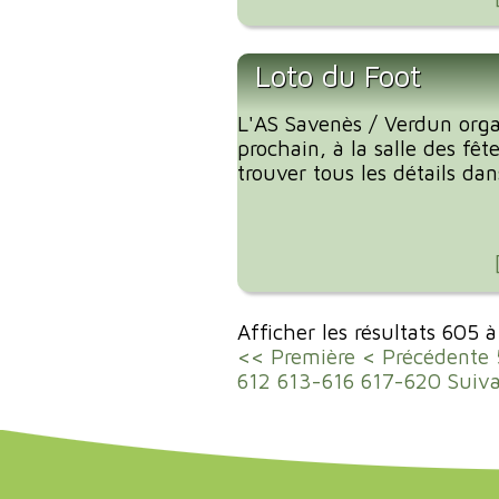
Loto du Foot
L'AS Savenès / Verdun org
prochain, à la salle des fêt
trouver tous les détails dans
Afficher les résultats 605 
<< Première
< Précédente
612
613-616
617-620
Suiv