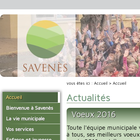
vous êtes ici :
Accueil
> Accueil
Actualités
Accueil
Bienvenue à Savenès
Voeux 2016
Situer Savenès
La vie municipale
Savenès en chiffre
Toute l'équipe municipale 
Vos élus
Vos services
à tous, ses meilleurs voeux
L'histoire du village
Les compte-rendus du
La mairie
Enfance et jeunesse