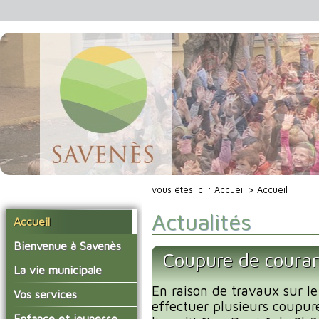
vous êtes ici :
Accueil
> Accueil
Actualités
Accueil
Bienvenue à Savenès
Coupure de couran
Situer Savenès
La vie municipale
Savenès en chiffre
En raison de travaux sur le
Vos élus
Vos services
effectuer plusieurs coupur
L'histoire du village
Les compte-rendus du
La mairie
Enfance et jeunesse