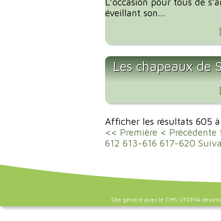
L’occasion pour tous de s’
éveillant son...
Les chapeaux de 
Afficher les résultats 605 
<< Première
< Précédente
612
613-616
617-620
Suiv
Site généré avec le CMS UTOPIA dével