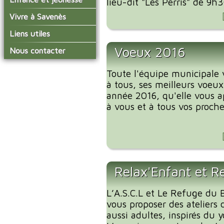
lieu-dit "Les Perris" de 9h
conseil municipal
Actualités de Savenès
Le service technique
sur ladepeche.fr
L'école primaire
Vivre à Savenès
Les commissions
Les services de l'école
La garderie et la cantine
Les diverses
Agenda Salle des Fetes
Liens utiles
délégations/syndicats
Les installations
Le temps périscolaire
Les associations
municipales
Voeux 2016
Communauté de
Nous contacter
L'urbanisme
Communes Grand Sud
La petite enfance
La collecte des ordures
Tarn et Garonne
Les publicités et les
ménagères
Les transports
Toute l'équipe municipale 
enquêtes publiques
à tous, ses meilleurs voeux
Les bulletins municipaux
année 2016, qu'elle vous a
La communauté de
à vous et à tous vos proche
communes
Relax'Enfant et R
L’A.S.C.L et Le Refuge du B
vous proposer des ateliers 
aussi adultes, inspirés du 