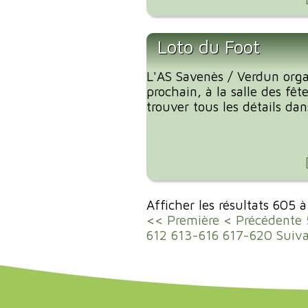
Loto du Foot
L'AS Savenès / Verdun org
prochain, à la salle des fêt
trouver tous les détails dans
Afficher les résultats 605 
<< Première
< Précédente
612
613-616
617-620
Suiv