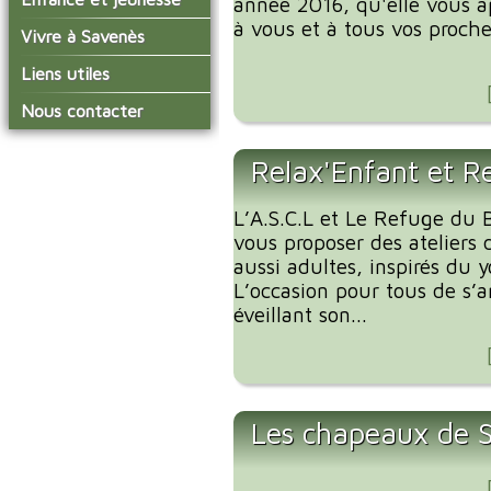
année 2016, qu'elle vous a
conseil municipal
Actualités de Savenès
à vous et à tous vos proche
Le service technique
sur ladepeche.fr
L'école primaire
Vivre à Savenès
Les commissions
Les services de l'école
La garderie et la cantine
Les diverses
Agenda Salle des Fetes
Liens utiles
délégations/syndicats
Les installations
Le temps périscolaire
Les associations
municipales
Communauté de
Nous contacter
L'urbanisme
Communes Grand Sud
La petite enfance
La collecte des ordures
Tarn et Garonne
Les publicités et les
ménagères
Les transports
enquêtes publiques
Relax'Enfant et R
Les bulletins municipaux
L’A.S.C.L et Le Refuge du B
La communauté de
communes
vous proposer des ateliers 
aussi adultes, inspirés du 
L’occasion pour tous de s’
éveillant son...
Les chapeaux de 