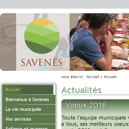
vous êtes ici :
Accueil
> Accueil
Actualités
Accueil
Bienvenue à Savenès
Voeux 2016
Situer Savenès
La vie municipale
Savenès en chiffre
Toute l'équipe municipale 
Vos élus
Vos services
à tous, ses meilleurs voeux
L'histoire du village
Les compte-rendus du
La mairie
Enfance et jeunesse