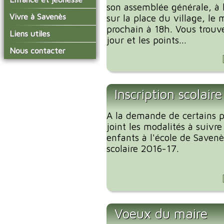
conseil municipal
son assemblée générale, à l
Actualités de Savenès
Le service technique
sur ladepeche.fr
L'école primaire
Vivre à Savenès
Les commissions
sur la place du village, le 
Les services de l'école
prochain à 18h. Vous trouver
La garderie et la cantine
Les diverses
Agenda Salle des Fetes
Liens utiles
délégations/syndicats
jour et les points...
Les installations
Le temps périscolaire
Les associations
municipales
Communauté de
Nous contacter
L'urbanisme
Communes Grand Sud
La petite enfance
La collecte des ordures
Tarn et Garonne
Les publicités et les
ménagères
Les transports
enquêtes publiques
Les bulletins municipaux
Inscription scolair
La communauté de
communes
A la demande de certains pa
joint les modalités à suivre
enfants à l'école de Savenè
scolaire 2016-17.
Voeux du maire