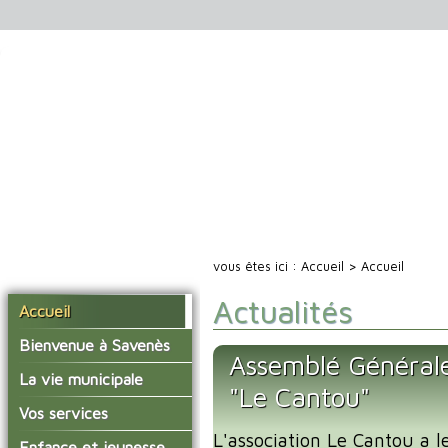
vous êtes ici :
Accueil
> Accueil
Actualités
Accueil
Bienvenue à Savenès
Assemblé Générale 
Situer Savenès
La vie municipale
"Le Cantou"
Savenès en chiffre
Vos élus
Vos services
L'histoire du village
L'association Le Cantou a le
Les compte-rendus du
La mairie
Enfance et jeunesse