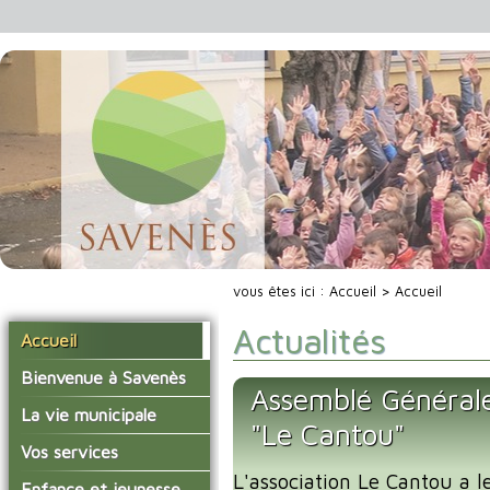
vous êtes ici :
Accueil
> Accueil
Actualités
Accueil
Bienvenue à Savenès
Assemblé Générale 
Situer Savenès
La vie municipale
"Le Cantou"
Savenès en chiffre
Vos élus
Vos services
L'histoire du village
L'association Le Cantou a le
Les compte-rendus du
La mairie
Enfance et jeunesse