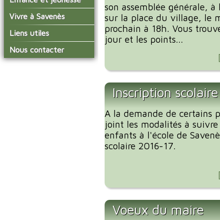
conseil municipal
son assemblée générale, à l
Actualités de Savenès
Le service technique
sur ladepeche.fr
L'école primaire
Vivre à Savenès
Les commissions
sur la place du village, le 
Les services de l'école
prochain à 18h. Vous trouver
La garderie et la cantine
Les diverses
Agenda Salle des Fetes
Liens utiles
délégations/syndicats
jour et les points...
Les installations
Le temps périscolaire
Les associations
municipales
Communauté de
Nous contacter
L'urbanisme
Communes Grand Sud
La petite enfance
La collecte des ordures
Tarn et Garonne
Les publicités et les
ménagères
Les transports
enquêtes publiques
Les bulletins municipaux
Inscription scolair
La communauté de
communes
A la demande de certains pa
joint les modalités à suivre
enfants à l'école de Savenè
scolaire 2016-17.
Voeux du maire