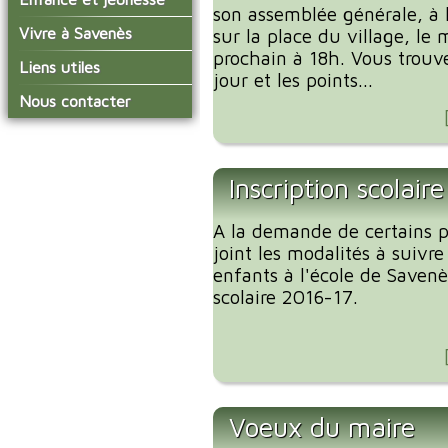
conseil municipal
son assemblée générale, à l
Actualités de Savenès
Le service technique
sur ladepeche.fr
L'école primaire
Vivre à Savenès
Les commissions
sur la place du village, le 
Les services de l'école
prochain à 18h. Vous trouver
La garderie et la cantine
Les diverses
Agenda Salle des Fetes
Liens utiles
délégations/syndicats
jour et les points...
Les installations
Le temps périscolaire
Les associations
municipales
Communauté de
Nous contacter
L'urbanisme
Communes Grand Sud
La petite enfance
La collecte des ordures
Tarn et Garonne
Les publicités et les
ménagères
Les transports
enquêtes publiques
Les bulletins municipaux
Inscription scolair
La communauté de
communes
A la demande de certains pa
joint les modalités à suivre
enfants à l'école de Savenè
scolaire 2016-17.
Voeux du maire