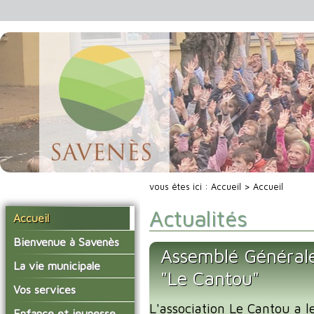
vous êtes ici :
Accueil
> Accueil
Actualités
Accueil
Bienvenue à Savenès
Assemblé Générale 
Situer Savenès
La vie municipale
"Le Cantou"
Savenès en chiffre
Vos élus
Vos services
L'histoire du village
L'association Le Cantou a le
Les compte-rendus du
La mairie
Enfance et jeunesse