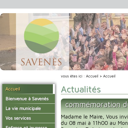
vous êtes ici :
Accueil
> Accueil
Actualités
Accueil
Bienvenue à Savenès
commémoration d
Situer Savenès
La vie municipale
Savenès en chiffre
Madame le Maire, Vous invi
Vos élus
Vos services
du 08 mai à 11h00 au Mon
L'histoire du village
Les compte-rendus du
La mairie
Enfance et jeunesse