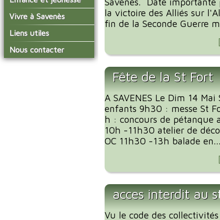
Savenès. Date importante
conseil municipal
Actualités de Savenès
la victoire des Alliés sur l'
Le service technique
sur ladepeche.fr
L'école primaire
Vivre à Savenès
Les commissions
fin de la Seconde Guerre mo
Les services de l'école
La garderie et la cantine
Les diverses
Agenda Salle des Fetes
Liens utiles
délégations/syndicats
Les installations
Le temps périscolaire
Les associations
municipales
Communauté de
Nous contacter
L'urbanisme
Communes Grand Sud
La petite enfance
La collecte des ordures
Tarn et Garonne
Les publicités et les
ménagères
Les transports
enquêtes publiques
Fête de la St Fort
Les bulletins municipaux
A SAVENES Le Dim 14 Mai S
La communauté de
communes
enfants 9h30 : messe St Fo
h : concours de pétanque 
10h -11h30 atelier de déc
OC 11h30 -13h balade en..
acces interdit au 
Vu le code des collectivités 