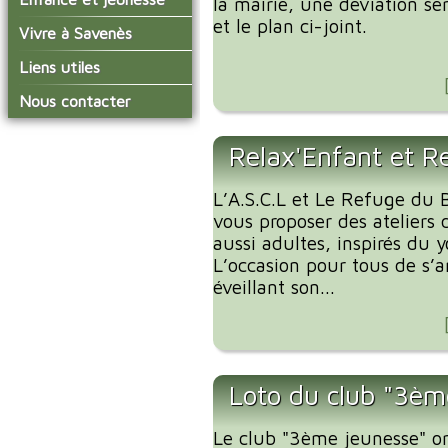
la mairie, une déviation ser
conseil municipal
Actualités de Savenès
et le plan ci-joint.
Le service technique
sur ladepeche.fr
L'école primaire
Vivre à Savenès
Les commissions
Les services de l'école
La garderie et la cantine
Les diverses
Agenda Salle des Fetes
Liens utiles
délégations/syndicats
Les installations
Le temps périscolaire
Les associations
municipales
Communauté de
Nous contacter
L'urbanisme
Communes Grand Sud
La petite enfance
La collecte des ordures
Tarn et Garonne
Les publicités et les
ménagères
Les transports
enquêtes publiques
Relax'Enfant et R
Les bulletins municipaux
L’A.S.C.L et Le Refuge du B
La communauté de
communes
vous proposer des ateliers 
aussi adultes, inspirés du 
L’occasion pour tous de s’
éveillant son...
Loto du club "3èm
Le club "3ème jeunesse" o