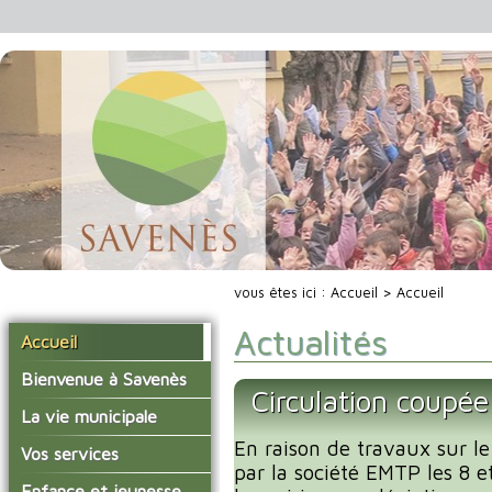
vous êtes ici :
Accueil
> Accueil
Actualités
Accueil
Bienvenue à Savenès
Circulation coupée
Situer Savenès
La vie municipale
Savenès en chiffre
En raison de travaux sur le
Vos élus
Vos services
par la société EMTP les 8 e
L'histoire du village
Les compte-rendus du
La mairie
Enfance et jeunesse