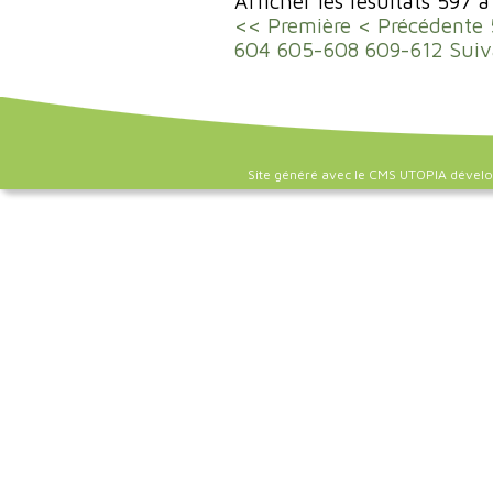
Afficher les résultats 597 
<< Première
< Précédente
604
605-608
609-612
Suiv
Site généré avec le CMS UTOPIA dével