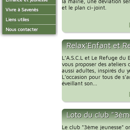
la mairie, une déviation ser
conseil municipal
Actualités de Savenès
et le plan ci-joint.
Le service technique
sur ladepeche.fr
L'école primaire
Vivre à Savenès
Les commissions
Les services de l'école
La garderie et la cantine
Les diverses
Agenda Salle des Fetes
Liens utiles
délégations/syndicats
Les installations
Le temps périscolaire
Les associations
municipales
Communauté de
Nous contacter
L'urbanisme
Communes Grand Sud
La petite enfance
La collecte des ordures
Tarn et Garonne
Les publicités et les
ménagères
Les transports
enquêtes publiques
Relax'Enfant et R
Les bulletins municipaux
L’A.S.C.L et Le Refuge du B
La communauté de
communes
vous proposer des ateliers 
aussi adultes, inspirés du 
L’occasion pour tous de s’
éveillant son...
Loto du club "3èm
Le club "3ème jeunesse" o