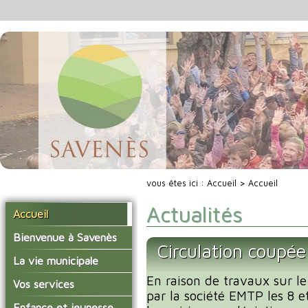
vous êtes ici :
Accueil
> Accueil
Actualités
Accueil
Bienvenue à Savenès
Circulation coupée
Situer Savenès
La vie municipale
Savenès en chiffre
En raison de travaux sur le
Vos élus
Vos services
par la société EMTP les 8 e
L'histoire du village
Les compte-rendus du
La mairie
Enfance et jeunesse