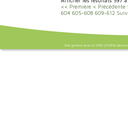
Afficher les résultats 597 
<< Première
< Précédente
604
605-608
609-612
Suiv
Site généré avec le CMS UTOPIA dével