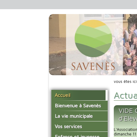
vous êtes ic
Actua
Accueil
Bienvenue à Savenès
VIDE 
Situer Savenès
La vie municipale
d'Elè
Savenès en chiffre
Vos élus
Vos services
L'Associati
L'histoire du village
Les compte-rendus du
dimanche 11 
La mairie
Enfance et jeunesse