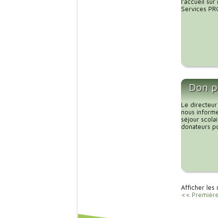
l'accueil su
Services PRO
Don p
Le directeu
nous inform
séjour scola
donateurs po
Afficher les 
<< Premièr