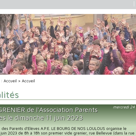
i :
Accueil
> Accueil
lités
mercredi 24
GRENIER de l'Association Parents
ves le dimanche 11 juin 2023
on des Parents d'Elèves A.P.E. LE BOURG DE NOS LOULOUS organise le
juin 2023 de 8h à 18h son premier vide grenier, rue Bellevue (dans la rue