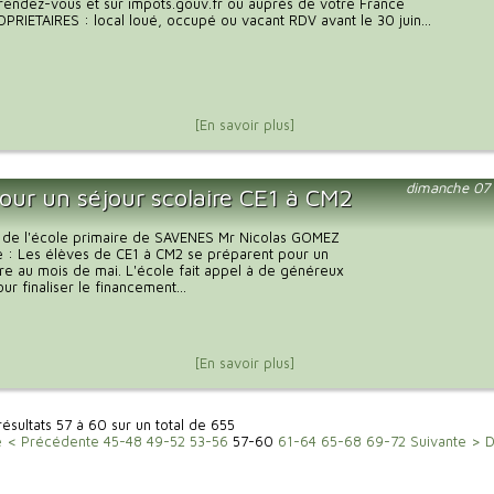
r rendez-vous et sur impots.gouv.fr ou auprès de votre France
PRIETAIRES : local loué, occupé ou vacant RDV avant le 30 juin...
[En savoir plus]
dimanche 07
our un séjour scolaire CE1 à CM2
r de l'école primaire de SAVENES Mr Nicolas GOMEZ
e : Les élèves de CE1 à CM2 se préparent pour un
ire au mois de mai. L'école fait appel à de généreux
ur finaliser le financement...
[En savoir plus]
résultats 57 à 60 sur un total de 655
e
< Précédente
45-48
49-52
53-56
57-60
61-64
65-68
69-72
Suivante >
D