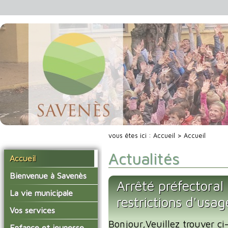
vous êtes ici :
Accueil
> Accueil
Actualités
Accueil
Bienvenue à Savenès
Arrêté préfectoral 
Situer Savenès
La vie municipale
restrictions d'usag
Savenès en chiffre
Vos élus
Vos services
L'histoire du village
Bonjour,Veuillez trouver ci-j
Les compte-rendus du
La mairie
Enfance et jeunesse