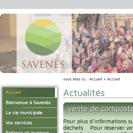
vous êtes ici :
Accueil
> Accueil
Actualités
Accueil
Bienvenue à Savenès
vente de composte
Situer Savenès
La vie municipale
Savenès en chiffre
Pour plus d'informations sur
Vos élus
Vos services
déchets Pour réserver vot
L'histoire du village
Les compte-rendus du
La mairie
Enfance et jeunesse