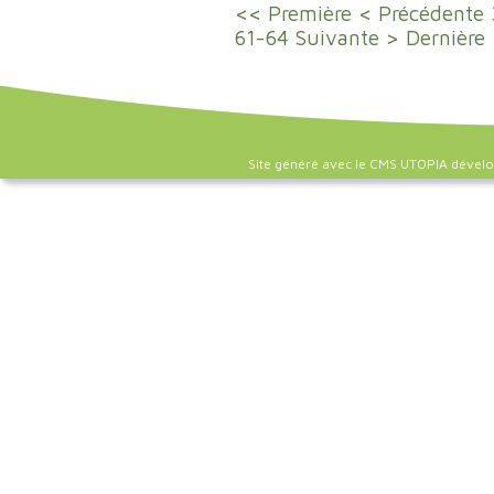
<< Première
< Précédente
61-64
Suivante >
Dernière
Site généré avec le CMS UTOPIA dével