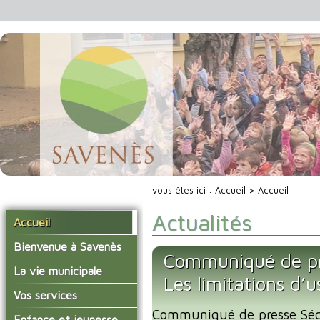
vous êtes ici :
Accueil
> Accueil
Actualités
Accueil
Bienvenue à Savenès
Communiqué de pr
Situer Savenès
La vie municipale
Les limitations d’
Savenès en chiffre
Vos élus
Vos services
L'histoire du village
Communiqué de presse Séc
Les compte-rendus du
La mairie
Enfance et jeunesse