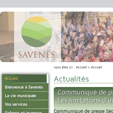
vous êtes ici :
Accueil
> Accueil
Actualités
Accueil
Bienvenue à Savenès
Communiqué de pr
Situer Savenès
La vie municipale
Les limitations d’
Savenès en chiffre
Vos élus
Vos services
L'histoire du village
Communiqué de presse Séc
Les compte-rendus du
La mairie
Enfance et jeunesse