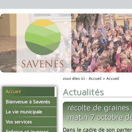
vous êtes ici :
Accueil
> Accueil
Actualités
Accueil
Bienvenue à Savenès
récolte de graines
Situer Savenès
La vie municipale
matin 7 octobre d
Savenès en chiffre
Vos élus
Vos services
L'histoire du village
Dans le cadre de son part
Les compte-rendus du
La mairie
Enfance et jeunesse