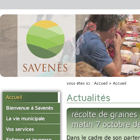
vous êtes ici :
Accueil
> Accueil
Actualités
Accueil
Bienvenue à Savenès
récolte de graines
Situer Savenès
La vie municipale
matin 7 octobre d
Savenès en chiffre
Vos élus
Vos services
L'histoire du village
Dans le cadre de son part
Les compte-rendus du
La mairie
Enfance et jeunesse