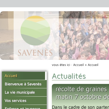
vous êtes ici :
Accueil
> Accueil
Actualités
Accueil
Bienvenue à Savenès
récolte de graines
Situer Savenès
La vie municipale
matin 7 octobre d
Savenès en chiffre
Vos élus
Vos services
L'histoire du village
Dans le cadre de son part
Les compte-rendus du
La mairie
Enfance et jeunesse