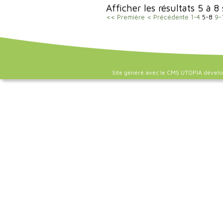
Afficher les résultats 5 à 8
<< Première
< Précédente
1-4
5-8
9-
Site généré avec le CMS UTOPIA dével