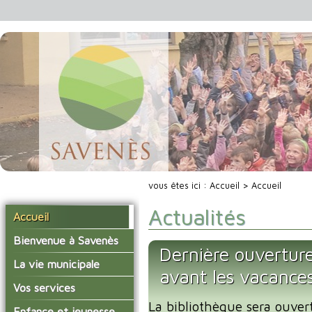
vous êtes ici :
Accueil
> Accueil
Actualités
Accueil
Bienvenue à Savenès
Dernière ouverture
Situer Savenès
La vie municipale
avant les vacance
Savenès en chiffre
Vos élus
Vos services
L'histoire du village
La bibliothèque sera ouver
Les compte-rendus du
La mairie
Enfance et jeunesse