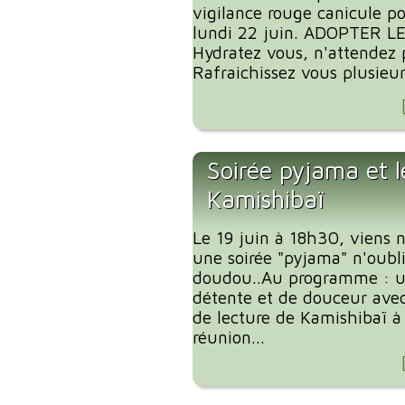
vigilance rouge canicule p
lundi 22 juin. ADOPTER L
Hydratez vous, n'attendez p
Rafraichissez vous plusieurs
Soirée pyjama et l
Kamishibaï
Le 19 juin à 18h30, viens 
une soirée "pyjama" n'oubl
doudou..Au programme : 
détente et de douceur ave
de lecture de Kamishibaï à 
réunion...