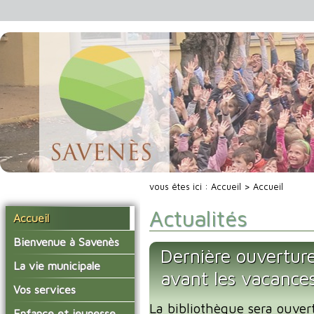
vous êtes ici :
Accueil
> Accueil
Actualités
Accueil
Bienvenue à Savenès
Dernière ouverture
Situer Savenès
La vie municipale
avant les vacance
Savenès en chiffre
Vos élus
Vos services
L'histoire du village
La bibliothèque sera ouver
Les compte-rendus du
La mairie
Enfance et jeunesse