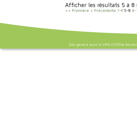
Afficher les résultats 5 à 8
<< Première
< Précédente
1-4
5-8
9-
Site généré avec le CMS UTOPIA dével