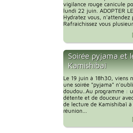
vigilance rouge canicule p
lundi 22 juin. ADOPTER L
Hydratez vous, n'attendez p
Rafraichissez vous plusieurs
Soirée pyjama et l
Kamishibaï
Le 19 juin à 18h30, viens 
une soirée "pyjama" n'oubl
doudou..Au programme : 
détente et de douceur ave
de lecture de Kamishibaï à 
réunion...