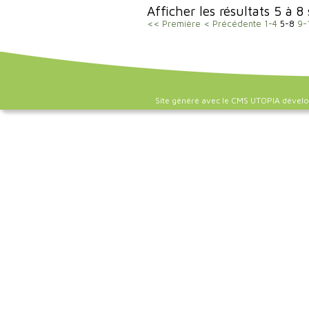
Afficher les résultats 5 à 8
<< Première
< Précédente
1-4
5-8
9-
Site généré avec le CMS UTOPIA dével