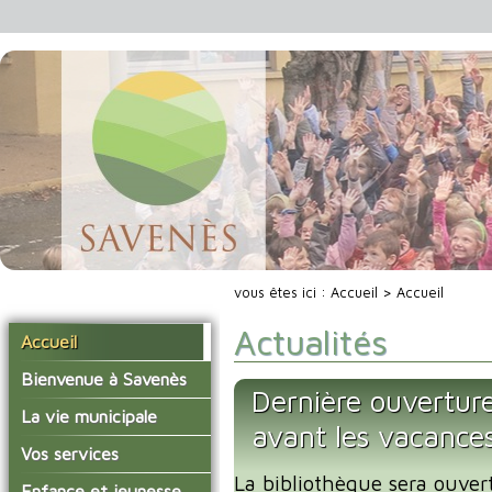
vous êtes ici :
Accueil
> Accueil
Actualités
Accueil
Bienvenue à Savenès
Dernière ouverture
Situer Savenès
La vie municipale
avant les vacance
Savenès en chiffre
Vos élus
Vos services
L'histoire du village
La bibliothèque sera ouver
Les compte-rendus du
La mairie
Enfance et jeunesse