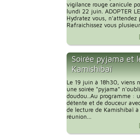
vigilance rouge canicule p
lundi 22 juin. ADOPTER L
Hydratez vous, n'attendez p
Rafraichissez vous plusieurs
Soirée pyjama et l
Kamishibaï
Le 19 juin à 18h30, viens 
une soirée "pyjama" n'oubl
doudou..Au programme : 
détente et de douceur ave
de lecture de Kamishibaï à 
réunion...