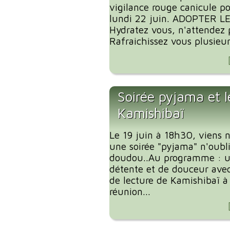
vigilance rouge canicule p
lundi 22 juin. ADOPTER L
Hydratez vous, n'attendez p
Rafraichissez vous plusieurs
Soirée pyjama et l
Kamishibaï
Le 19 juin à 18h30, viens 
une soirée "pyjama" n'oubl
doudou..Au programme : 
détente et de douceur ave
de lecture de Kamishibaï à 
réunion...