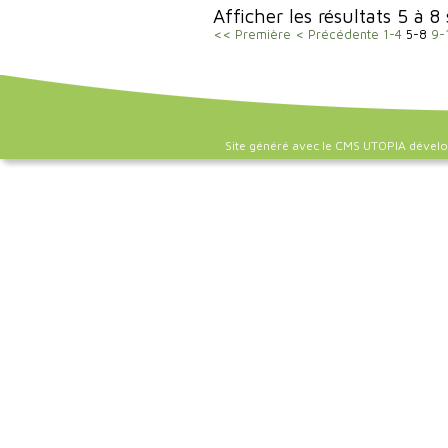
Afficher les résultats 5 à 8
<< Première
< Précédente
1-4
5-8
9-
Site généré avec le CMS UTOPIA dével