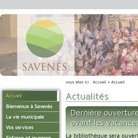
vous êtes ici :
Accueil
> Accueil
Actualités
Accueil
Bienvenue à Savenès
Dernière ouverture
Situer Savenès
La vie municipale
avant les vacance
Savenès en chiffre
Vos élus
Vos services
L'histoire du village
La bibliothèque sera ouver
Les compte-rendus du
La mairie
Enfance et jeunesse