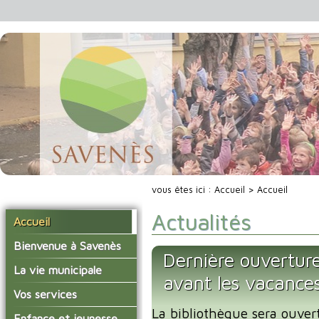
vous êtes ici :
Accueil
> Accueil
Actualités
Accueil
Bienvenue à Savenès
Dernière ouverture
Situer Savenès
La vie municipale
avant les vacance
Savenès en chiffre
Vos élus
Vos services
L'histoire du village
La bibliothèque sera ouver
Les compte-rendus du
La mairie
Enfance et jeunesse