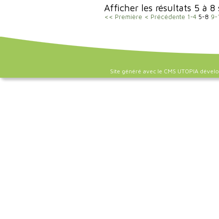
Afficher les résultats 5 à 8
<< Première
< Précédente
1-4
5-8
9-
Site généré avec le CMS UTOPIA dével