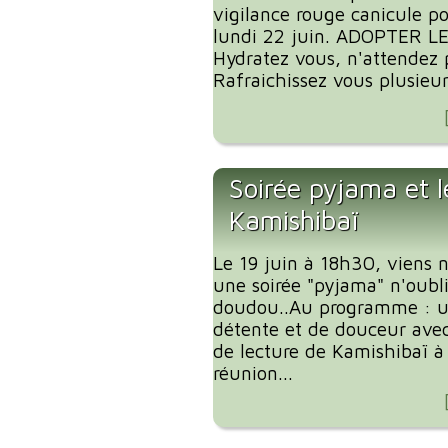
vigilance rouge canicule p
lundi 22 juin. ADOPTER L
Hydratez vous, n'attendez p
Rafraichissez vous plusieurs
Soirée pyjama et l
Kamishibaï
Le 19 juin à 18h30, viens 
une soirée "pyjama" n'oubl
doudou..Au programme : 
détente et de douceur ave
de lecture de Kamishibaï à 
réunion...