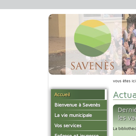
vous êtes ic
Actua
Accueil
Bienvenue à Savenès
Derni
Situer Savenès
La vie municipale
les v
Savenès en chiffre
Vos élus
Vos services
La bibliothè
L'histoire du village
Les compte-rendus du
La mairie
Enfance et jeunesse