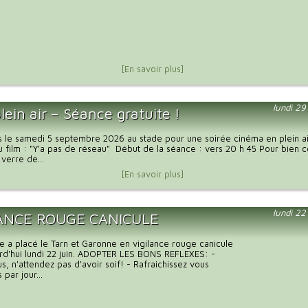
[En savoir plus]
lundi 29
lein air – Séance gratuite !
 le samedi 5 septembre 2026 au stade pour une soirée cinéma en plein ai
u film : "Y'a pas de réseau" Début de la séance : vers 20 h 45 Pour bie
 verre de...
[En savoir plus]
lundi 22
LANCE ROUGE CANICULE
 a placé le Tarn et Garonne en vigilance rouge canicule
rd'hui lundi 22 juin. ADOPTER LES BONS REFLEXES: -
s, n'attendez pas d'avoir soif! - Rafraichissez vous
 par jour...