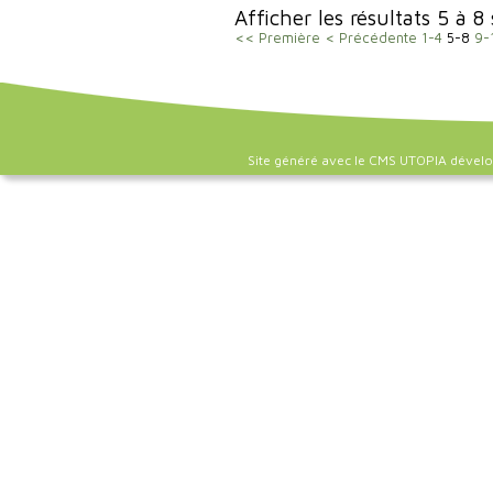
Afficher les résultats 5 à 8
<< Première
< Précédente
1-4
5-8
9-
Site généré avec le CMS UTOPIA dével