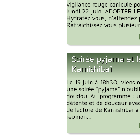
vigilance rouge canicule p
lundi 22 juin. ADOPTER L
Hydratez vous, n'attendez p
Rafraichissez vous plusieurs
Soirée pyjama et l
Kamishibaï
Le 19 juin à 18h30, viens 
une soirée "pyjama" n'oubl
doudou..Au programme : 
détente et de douceur ave
de lecture de Kamishibaï à 
réunion...