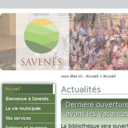
vous êtes ici :
Accueil
> Accueil
Actualités
Accueil
Bienvenue à Savenès
Dernière ouverture
Situer Savenès
La vie municipale
avant les vacance
Savenès en chiffre
Vos élus
Vos services
L'histoire du village
La bibliothèque sera ouver
Les compte-rendus du
La mairie
Enfance et jeunesse