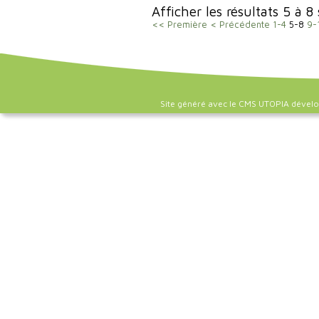
Afficher les résultats 5 à 8
<< Première
< Précédente
1-4
5-8
9-
Site généré avec le CMS UTOPIA dével