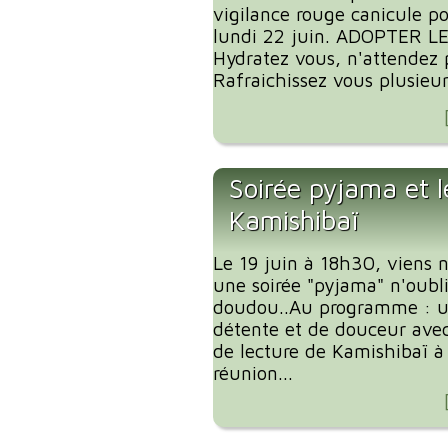
vigilance rouge canicule p
lundi 22 juin. ADOPTER L
Hydratez vous, n'attendez p
Rafraichissez vous plusieurs
Soirée pyjama et l
Kamishibaï
Le 19 juin à 18h30, viens 
une soirée "pyjama" n'oubl
doudou..Au programme : 
détente et de douceur ave
de lecture de Kamishibaï à 
réunion...