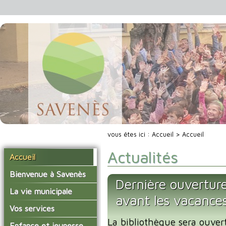
vous êtes ici :
Accueil
> Accueil
Actualités
Accueil
Bienvenue à Savenès
Dernière ouverture
Situer Savenès
La vie municipale
avant les vacance
Savenès en chiffre
Vos élus
Vos services
L'histoire du village
La bibliothèque sera ouver
Les compte-rendus du
La mairie
Enfance et jeunesse