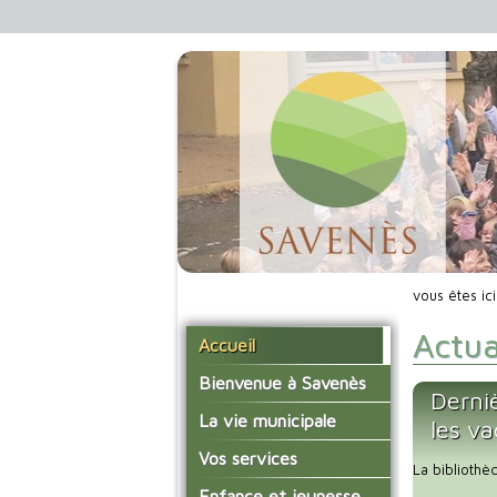
vous êtes ic
Actua
Accueil
Bienvenue à Savenès
Derni
Situer Savenès
La vie municipale
les v
Savenès en chiffre
Vos élus
Vos services
La bibliothè
L'histoire du village
Les compte-rendus du
La mairie
Enfance et jeunesse