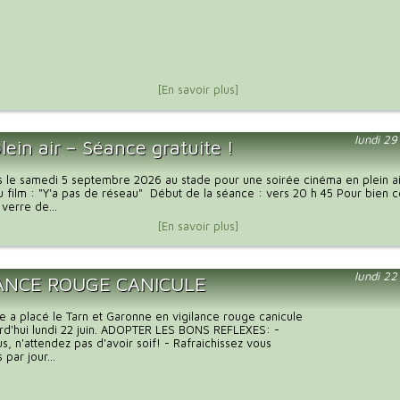
[En savoir plus]
lundi 29
lein air – Séance gratuite !
 le samedi 5 septembre 2026 au stade pour une soirée cinéma en plein ai
u film : "Y'a pas de réseau" Début de la séance : vers 20 h 45 Pour bie
 verre de...
[En savoir plus]
lundi 22
LANCE ROUGE CANICULE
 a placé le Tarn et Garonne en vigilance rouge canicule
rd'hui lundi 22 juin. ADOPTER LES BONS REFLEXES: -
s, n'attendez pas d'avoir soif! - Rafraichissez vous
 par jour...