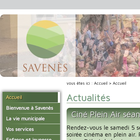
vous êtes ici :
Accueil
> Accueil
Actualités
Accueil
Bienvenue à Savenès
Ciné Plein Air séa
Situer Savenès
La vie municipale
Savenès en chiffre
Rendez-vous le samedi 5 
Vos élus
Vos services
soirée cinéma en plein air. 
L'histoire du village
Les compte-rendus du
La mairie
Enfance et jeunesse