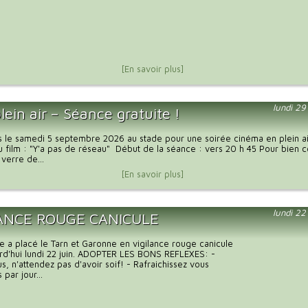
[En savoir plus]
lundi 29
lein air – Séance gratuite !
 le samedi 5 septembre 2026 au stade pour une soirée cinéma en plein ai
u film : "Y'a pas de réseau" Début de la séance : vers 20 h 45 Pour bie
 verre de...
[En savoir plus]
lundi 22
LANCE ROUGE CANICULE
 a placé le Tarn et Garonne en vigilance rouge canicule
rd'hui lundi 22 juin. ADOPTER LES BONS REFLEXES: -
s, n'attendez pas d'avoir soif! - Rafraichissez vous
 par jour...