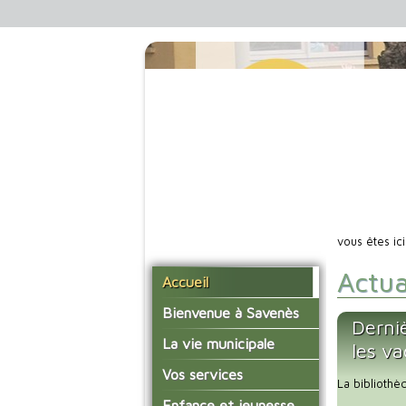
vous êtes ic
Actua
Accueil
Bienvenue à Savenès
Derni
Situer Savenès
La vie municipale
les v
Savenès en chiffre
Vos élus
Vos services
La bibliothè
L'histoire du village
Les compte-rendus du
La mairie
Enfance et jeunesse