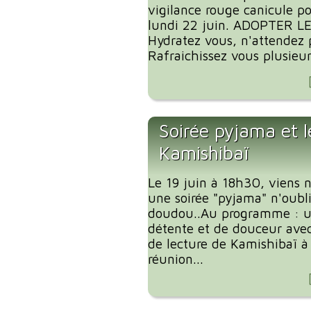
vigilance rouge canicule p
lundi 22 juin. ADOPTER L
Hydratez vous, n'attendez p
Rafraichissez vous plusieurs
Soirée pyjama et l
Kamishibaï
Le 19 juin à 18h30, viens 
une soirée "pyjama" n'oubl
doudou..Au programme : 
détente et de douceur ave
de lecture de Kamishibaï à 
réunion...