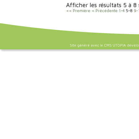
Afficher les résultats 5 à 8
<< Première
< Précédente
1-4
5-8
9-
Site généré avec le CMS UTOPIA dével