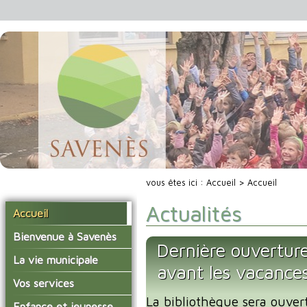
vous êtes ici :
Accueil
> Accueil
Actualités
Accueil
Bienvenue à Savenès
Dernière ouverture
Situer Savenès
La vie municipale
avant les vacance
Savenès en chiffre
Vos élus
Vos services
L'histoire du village
La bibliothèque sera ouver
Les compte-rendus du
La mairie
Enfance et jeunesse