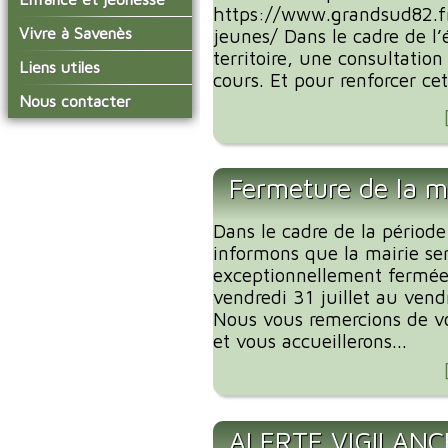
conseil municipal
https://www.grandsud82.fr
Actualités de Savenès
Le service technique
sur ladepeche.fr
L'école primaire
Vivre à Savenès
Les commissions
jeunes/ Dans le cadre de l’
Les services de l'école
territoire, une consultatio
La garderie et la cantine
Les diverses
Agenda Salle des Fetes
Liens utiles
délégations/syndicats
cours. Et pour renforcer cet
Les installations
Le temps périscolaire
Les associations
municipales
Communauté de
Nous contacter
L'urbanisme
Communes Grand Sud
La petite enfance
La collecte des ordures
Tarn et Garonne
Les publicités et les
ménagères
Les transports
enquêtes publiques
Les bulletins municipaux
Fermeture de la m
La communauté de
communes
Dans le cadre de la période
informons que la mairie se
exceptionnellement fermée
vendredi 31 juillet au vend
Nous vous remercions de v
et vous accueillerons...
ALERTE VIGILANC