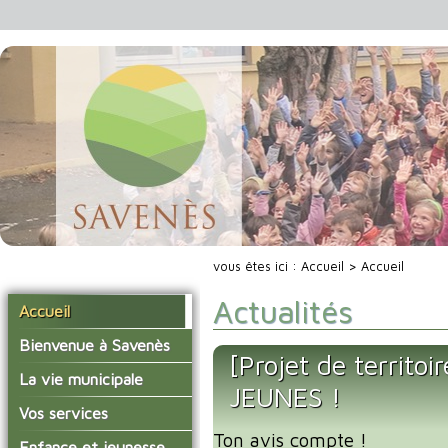
vous êtes ici :
Accueil
> Accueil
Actualités
Accueil
Bienvenue à Savenès
[Projet de territ
Situer Savenès
La vie municipale
JEUNES !
Savenès en chiffre
Vos élus
Vos services
L'histoire du village
Ton avis compte !
Les compte-rendus du
La mairie
Enfance et jeunesse