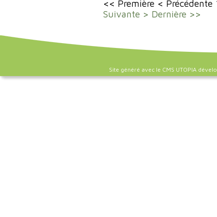
<< Première
< Précédente
Suivante >
Dernière >>
Site généré avec le CMS UTOPIA dével