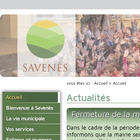
vous êtes ici :
Accueil
> Accueil
Actualités
Accueil
Bienvenue à Savenès
Fermeture de la m
Situer Savenès
La vie municipale
Savenès en chiffre
Dans le cadre de la période
Vos élus
Vos services
informons que la mairie se
L'histoire du village
Les compte-rendus du
La mairie
Enfance et jeunesse