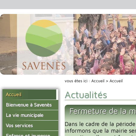
vous êtes ici :
Accueil
> Accueil
Actualités
Accueil
Bienvenue à Savenès
Fermeture de la m
Situer Savenès
La vie municipale
Savenès en chiffre
Dans le cadre de la période
Vos élus
Vos services
informons que la mairie se
L'histoire du village
Les compte-rendus du
La mairie
Enfance et jeunesse