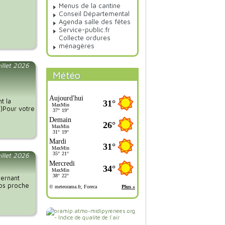
Menus de la cantine
Conseil Départemental
Agenda salle des fêtes
Service-public.fr
Collecte ordures
ménagères
illet 2026
Météo
t la
.)Pour votre
uillet 2026
cernant
vos proche