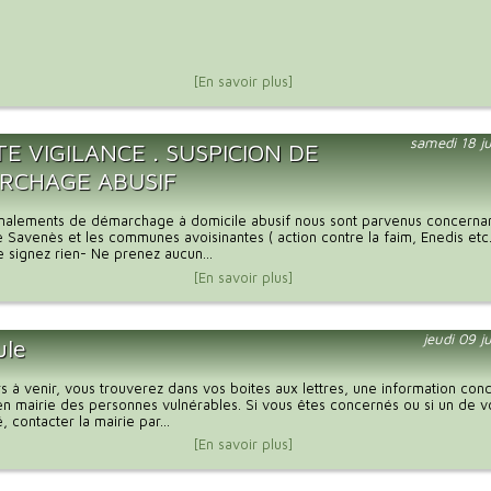
[En savoir plus]
samedi 18 ju
E VIGILANCE . SUSPICION DE
RCHAGE ABUSIF
gnalements de démarchage à domicile abusif nous sont parvenus concernan
avenès et les communes avoisinantes ( action contre la faim, Enedis etc
e signez rien- Ne prenez aucun...
[En savoir plus]
jeudi 09 j
ule
rs à venir, vous trouverez dans vos boites aux lettres, une information con
n en mairie des personnes vulnérables. Si vous êtes concernés ou si un de 
 contacter la mairie par...
[En savoir plus]