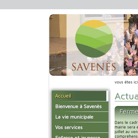
vous êtes ic
Actua
Accueil
Bienvenue à Savenès
Ferme
Situer Savenès
La vie municipale
Dans le cadr
Savenès en chiffre
Vos élus
Vos services
mairie sera 
juillet au v
L'histoire du village
Les compte-rendus du
compréhensio
La mairie
Enfance et jeunesse