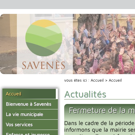
vous êtes ici :
Accueil
> Accueil
Actualités
Accueil
Bienvenue à Savenès
Fermeture de la m
Situer Savenès
La vie municipale
Savenès en chiffre
Dans le cadre de la période
Vos élus
Vos services
informons que la mairie se
L'histoire du village
Les compte-rendus du
La mairie
Enfance et jeunesse