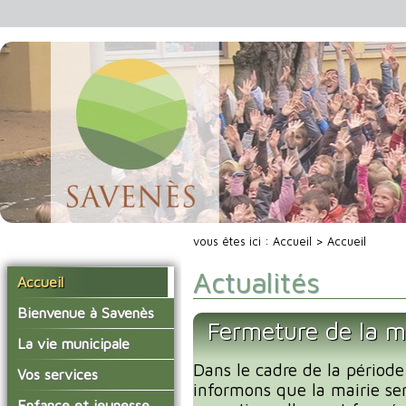
vous êtes ici :
Accueil
> Accueil
Actualités
Accueil
Bienvenue à Savenès
Fermeture de la m
Situer Savenès
La vie municipale
Savenès en chiffre
Dans le cadre de la période
Vos élus
Vos services
informons que la mairie se
L'histoire du village
Les compte-rendus du
La mairie
Enfance et jeunesse