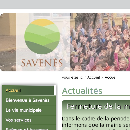
vous êtes ici :
Accueil
> Accueil
Actualités
Accueil
Bienvenue à Savenès
Fermeture de la m
Situer Savenès
La vie municipale
Savenès en chiffre
Dans le cadre de la période
Vos élus
Vos services
informons que la mairie se
L'histoire du village
Les compte-rendus du
La mairie
Enfance et jeunesse