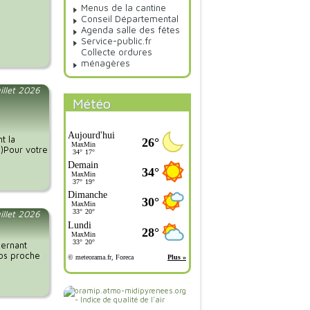
Menus de la cantine
Conseil Départemental
Agenda salle des fêtes
Service-public.fr
Collecte ordures
ménagères
illet 2026
Météo
t la
.)Pour votre
uillet 2026
cernant
vos proche