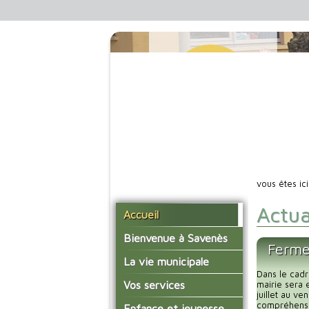
vous êtes ic
Actua
Accueil
Bienvenue à Savenès
Ferme
Situer Savenès
La vie municipale
Dans le cadr
Savenès en chiffre
Vos élus
Vos services
mairie sera 
juillet au v
L'histoire du village
Les compte-rendus du
compréhensio
La mairie
Enfance et jeunesse