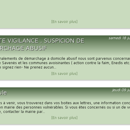
[En savoir plus]
samedi 18 ju
E VIGILANCE . SUSPICION DE
RCHAGE ABUSIF
gnalements de démarchage à domicile abusif nous sont parvenus concernan
avenès et les communes avoisinantes ( action contre la faim, Enedis etc
e signez rien- Ne prenez aucun...
[En savoir plus]
jeudi 09 j
ule
rs à venir, vous trouverez dans vos boites aux lettres, une information con
n en mairie des personnes vulnérables. Si vous êtes concernés ou si un de 
 contacter la mairie par...
[En savoir plus]