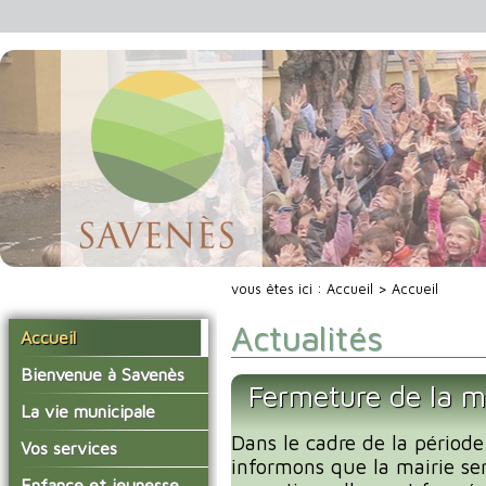
vous êtes ici :
Accueil
> Accueil
Actualités
Accueil
Bienvenue à Savenès
Fermeture de la m
Situer Savenès
La vie municipale
Savenès en chiffre
Dans le cadre de la période
Vos élus
Vos services
informons que la mairie se
L'histoire du village
Les compte-rendus du
La mairie
Enfance et jeunesse