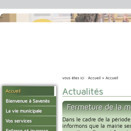
vous êtes ici :
Accueil
> Accueil
Actualités
Accueil
Bienvenue à Savenès
Fermeture de la m
Situer Savenès
La vie municipale
Savenès en chiffre
Dans le cadre de la période
Vos élus
Vos services
informons que la mairie se
L'histoire du village
Les compte-rendus du
La mairie
Enfance et jeunesse