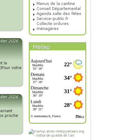
Menus de la cantine
Conseil Départemental
Agenda salle des fêtes
Service-public.fr
Collecte ordures
ménagères
illet 2026
Météo
t la
.)Pour votre
uillet 2026
cernant
vos proche