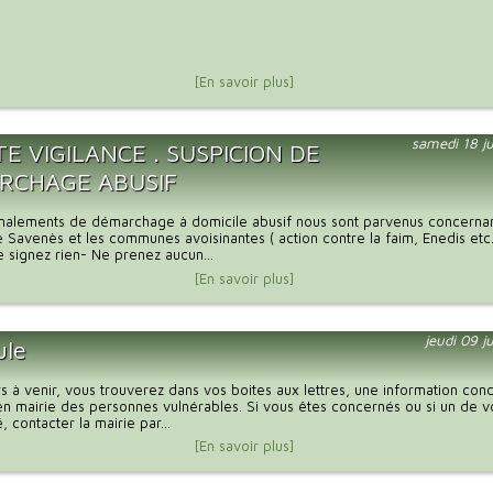
[En savoir plus]
samedi 18 ju
E VIGILANCE . SUSPICION DE
RCHAGE ABUSIF
gnalements de démarchage à domicile abusif nous sont parvenus concernan
avenès et les communes avoisinantes ( action contre la faim, Enedis etc
e signez rien- Ne prenez aucun...
[En savoir plus]
jeudi 09 j
ule
rs à venir, vous trouverez dans vos boites aux lettres, une information con
n en mairie des personnes vulnérables. Si vous êtes concernés ou si un de 
 contacter la mairie par...
[En savoir plus]