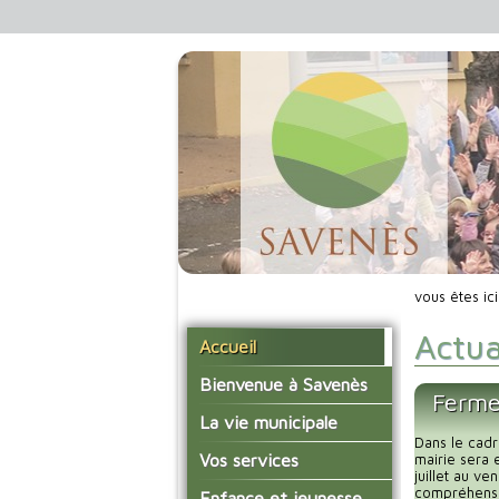
vous êtes ic
Actua
Accueil
Bienvenue à Savenès
Ferme
Situer Savenès
La vie municipale
Dans le cadr
Savenès en chiffre
Vos élus
Vos services
mairie sera 
juillet au v
L'histoire du village
Les compte-rendus du
compréhensio
La mairie
Enfance et jeunesse