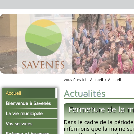
vous êtes ici :
Accueil
> Accueil
Actualités
Accueil
Bienvenue à Savenès
Fermeture de la m
Situer Savenès
La vie municipale
Savenès en chiffre
Dans le cadre de la période
Vos élus
Vos services
informons que la mairie se
L'histoire du village
Les compte-rendus du
La mairie
Enfance et jeunesse