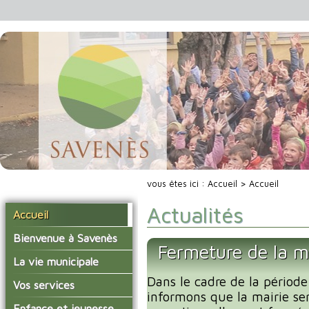
vous êtes ici :
Accueil
> Accueil
Actualités
Accueil
Bienvenue à Savenès
Fermeture de la m
Situer Savenès
La vie municipale
Savenès en chiffre
Dans le cadre de la période
Vos élus
Vos services
informons que la mairie se
L'histoire du village
Les compte-rendus du
La mairie
Enfance et jeunesse